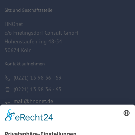
Sitz und Geschäftsstelle
HNOnet
c/o Frielingsdorf Consult GmbH
Hohenstaufenring 48-54
50674 Köln
Kontakt aufnehmen
(0221) 13 98 36 - 69
(0221) 13 98 36 - 65
mail@hnonet.de
Services
Jetzt Mitglied werden!