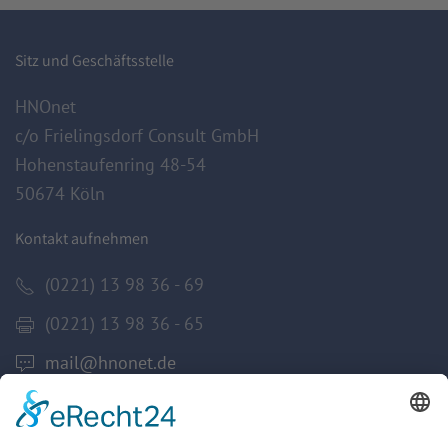
Sitz und Geschäftsstelle
HNOnet
c/o Frielingsdorf Consult GmbH
Hohenstaufenring 48-54
50674 Köln
Kontakt aufnehmen
(0221) 13 98 36 - 69
(0221) 13 98 36 - 65
mail@hnonet.de
Services