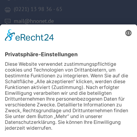
(0221) 13 98 36 - 65
mail@hnonet.de
Services
Jetzt Mitglied werden!
Für MFA
Arztsuche
Mitgliederbereich
Informationen
Datenschutz
Impressum