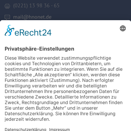
(0221) 13 98 36 - 65
mail@hnonet.de
Services
Jetzt Mitglied werden!
Für MFA
Arztsuche
Mitgliederbereich
Informationen
Datenschutz
Impressum
Aktuelles