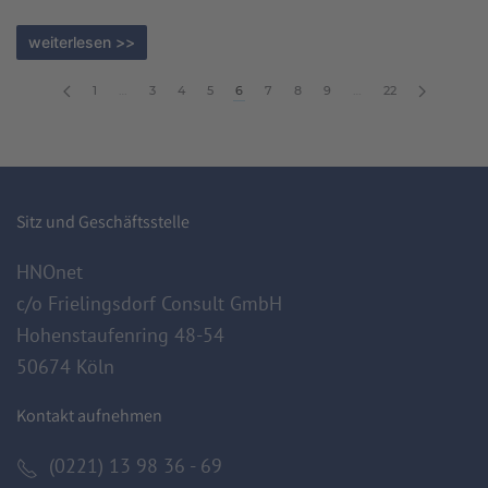
weiterlesen >>
1
…
3
4
5
6
7
8
9
…
22
Sitz und Geschäftsstelle
HNOnet
c/o Frielingsdorf Consult GmbH
Hohenstaufenring 48-54
50674 Köln
Kontakt aufnehmen
(0221) 13 98 36 - 69