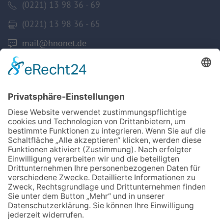
(0221) 13 98 36 - 69
(0221) 13 98 36 - 65
mail@hnonet.de
Services
Jetzt Mitglied werden!
Für MFA
Arztsuche
Mitgliederbereich
Informationen
Datenschutz
Impressum